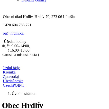
Důležité odkazy
Obecní úřad Hrdlív, Hrdlív 79, 273 06 Libušín
+420 604 788 721
ou@hrdliv.cz
Úřední hodiny
út, čt: 9:00–14:00,
( 16:00–18:00
starosta a místostarosta )
Jízdní řády
Kronika
Zpravodaj
Úřední deska
CzechPOINT
Úvodní stránka
Obec Hrdlív