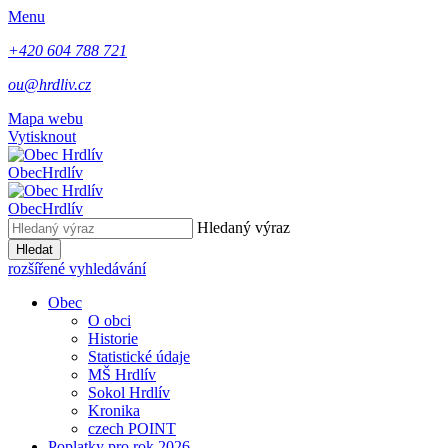
Menu
+420 604 788 721
ou@hrdliv.cz
Mapa webu
Vytisknout
Obec
Hrdlív
Obec
Hrdlív
Hledaný výraz
Hledat
rozšířené vyhledávání
Obec
O obci
Historie
Statistické údaje
MŠ Hrdlív
Sokol Hrdlív
Kronika
czech POINT
Poplatky pro rok 2026