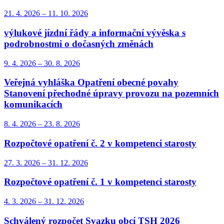
21. 4.
2026
–
11. 10.
2026
výlukové jízdní řády a informační vývěska s
podrobnostmi o dočasných změnách
9. 4.
2026
–
30. 8.
2026
Veřejná vyhláška Opatření obecné povahy
Stanovení přechodné úpravy provozu na pozemních
komunikacích
8. 4.
2026
–
23. 8.
2026
Rozpočtové opatření č. 2 v kompetenci starosty
27. 3.
2026
–
31. 12.
2026
Rozpočtové opatření č. 1 v kompetenci starosty
4. 3.
2026
–
31. 12.
2026
Schválený rozpočet Svazku obcí TSH 2026