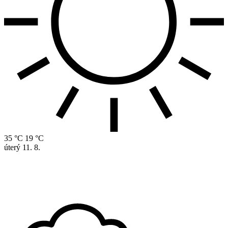
35 °C
19 °C
úterý
11. 8.