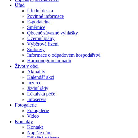
Úřad
Úřední deska
Povinné informace
E-podatelna
Směrnice
Obecně závazné vyhlášky
Územní plány
Výběrová řízení
Smlouvy
Informace o odpadovém hospodářství
Harmonogram odpadů
Život v obci
Aktuality
Kalendář akcí
Inzerce
Jízdní řády
Lékařská péče
Infoservis
Fotogalerie
Fotogalerie
Video
Kontakty
Kontakt
Napište nám