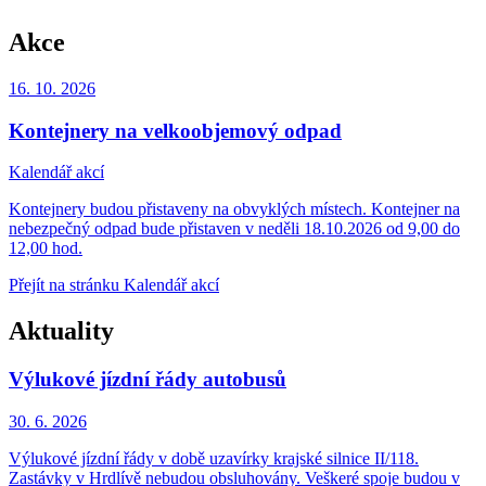
Akce
16. 10.
2026
Kontejnery na velkoobjemový odpad
Kalendář akcí
Kontejnery budou přistaveny na obvyklých místech. Kontejner na
nebezpečný odpad bude přistaven v neděli 18.10.2026 od 9,00 do
12,00 hod.
Přejít na stránku Kalendář akcí
Aktuality
Výlukové jízdní řády autobusů
30. 6.
2026
Výlukové jízdní řády v době uzavírky krajské silnice II/118.
Zastávky v Hrdlívě nebudou obsluhovány. Veškeré spoje budou v