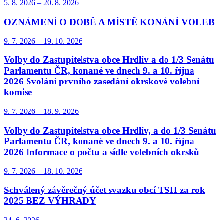
5. 8.
2026
–
20. 8.
2026
OZNÁMENÍ O DOBĚ A MÍSTĚ KONÁNÍ VOLEB
9. 7.
2026
–
19. 10.
2026
Volby do Zastupitelstva obce Hrdlív a do 1/3 Senátu
Parlamentu ČR, konané ve dnech 9. a 10. října
2026 Svolání prvního zasedání okrskové volební
komise
9. 7.
2026
–
18. 9.
2026
Volby do Zastupitelstva obce Hrdlív, a do 1/3 Senátu
Parlamentu ČR, konané ve dnech 9. a 10. října
2026 Informace o počtu a sídle volebních okrsků
9. 7.
2026
–
18. 10.
2026
Schválený závěrečný účet svazku obcí TSH za rok
2025 BEZ VÝHRADY
24. 6.
2026