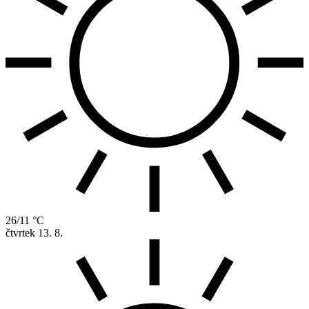
26/11 °C
čtvrtek
13. 8.