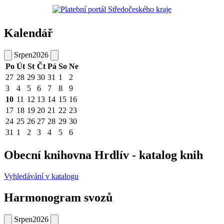
Kalendář
Srpen
2026
Po
Út
St
Čt
Pá
So
Ne
27
28
29
30
31
1
2
3
4
5
6
7
8
9
10
11
12
13
14
15
16
17
18
19
20
21
22
23
24
25
26
27
28
29
30
31
1
2
3
4
5
6
Obecní knihovna Hrdlív - katalog knih
Vyhledávání v katalogu
Harmonogram svozů
Srpen
2026