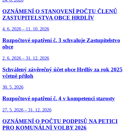
OZNÁMENÍ O STANOVENÍ POČTU ČLENŮ
ZASTUPITELSTVA OBCE HRDLÍV
4. 6.
2026
–
11. 10.
2026
Rozpočtové opatření č. 3 schvaluje Zastupitelstvo
obce
2. 6.
2026
–
31. 12.
2026
Schválený závěrečný účet obce Hrdlív za rok 2025
včetně příloh
30. 5.
2026
Rozpočtové opatření č. 4 v kompetenci starosty
27. 5.
2026
–
31. 12.
2026
OZNÁMENÍ O POČTU PODPISŮ NA PETICI
PRO KOMUNÁLNÍ VOLBY 2026