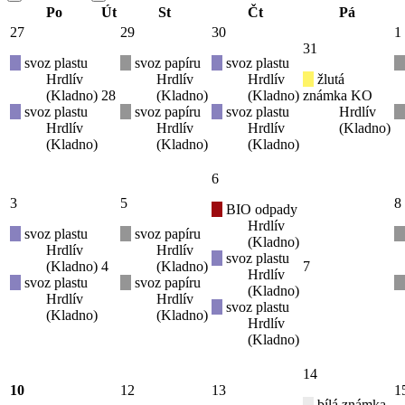
Po
Út
St
Čt
Pá
27
29
30
1
31
svoz plastu
svoz papíru
svoz plastu
Hrdlív
Hrdlív
Hrdlív
žlutá
(Kladno)
28
(Kladno)
(Kladno)
známka KO
svoz plastu
svoz papíru
svoz plastu
Hrdlív
Hrdlív
Hrdlív
Hrdlív
(Kladno)
(Kladno)
(Kladno)
(Kladno)
6
3
5
8
BIO odpady
Hrdlív
svoz plastu
svoz papíru
(Kladno)
Hrdlív
Hrdlív
svoz plastu
(Kladno)
4
(Kladno)
7
Hrdlív
svoz plastu
svoz papíru
(Kladno)
Hrdlív
Hrdlív
svoz plastu
(Kladno)
(Kladno)
Hrdlív
(Kladno)
14
10
12
13
1
bílá známka