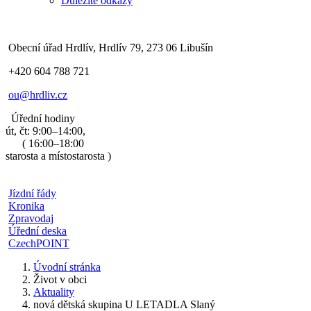
Důležité odkazy
Obecní úřad Hrdlív, Hrdlív 79, 273 06 Libušín
+420 604 788 721
ou@hrdliv.cz
Úřední hodiny
út, čt: 9:00–14:00,
( 16:00–18:00
starosta a místostarosta )
Jízdní řády
Kronika
Zpravodaj
Úřední deska
CzechPOINT
Úvodní stránka
Život v obci
Aktuality
nová dětská skupina U LETADLA Slaný