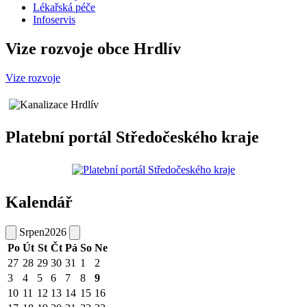
Lékařská péče
Infoservis
Vize rozvoje obce Hrdlív
Vize rozvoje
Platební portál Středočeského kraje
Kalendář
Srpen
2026
Po
Út
St
Čt
Pá
So
Ne
27
28
29
30
31
1
2
3
4
5
6
7
8
9
10
11
12
13
14
15
16