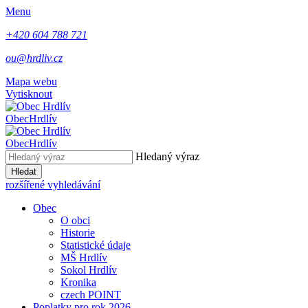
Menu
+420 604 788 721
ou@hrdliv.cz
Mapa webu
Vytisknout
Obec
Hrdlív
Obec
Hrdlív
Hledaný výraz
Hledat
rozšířené vyhledávání
Obec
O obci
Historie
Statistické údaje
MŠ Hrdlív
Sokol Hrdlív
Kronika
czech POINT
Poplatky pro rok 2026