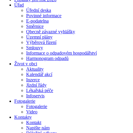
Úřad
Úřední deska
Povinné informace
E-podatelna
Směrnice
Obecně závazné vyhlášky
Územní plány
Výběrová řízení
Smlouvy
Informace o odpadovém hospodářství
Harmonogram odpadů
Život v obci
Aktuality
Kalendář akcí
Inzerce
Jízdní řády
Lékařská péče
Infoservis
Fotogalerie
Fotogalerie
Video
Kontakty
Kontakt
Napište nám