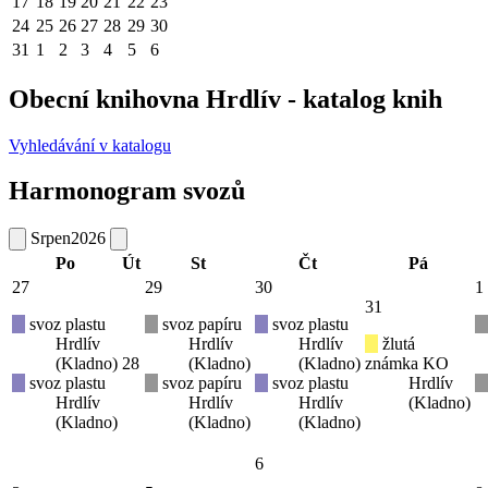
17
18
19
20
21
22
23
24
25
26
27
28
29
30
31
1
2
3
4
5
6
Obecní knihovna Hrdlív - katalog knih
Vyhledávání v katalogu
Harmonogram svozů
Srpen
2026
Po
Út
St
Čt
Pá
27
29
30
1
31
svoz plastu
svoz papíru
svoz plastu
Hrdlív
Hrdlív
Hrdlív
žlutá
(Kladno)
28
(Kladno)
(Kladno)
známka KO
svoz plastu
svoz papíru
svoz plastu
Hrdlív
Hrdlív
Hrdlív
Hrdlív
(Kladno)
(Kladno)
(Kladno)
(Kladno)
6