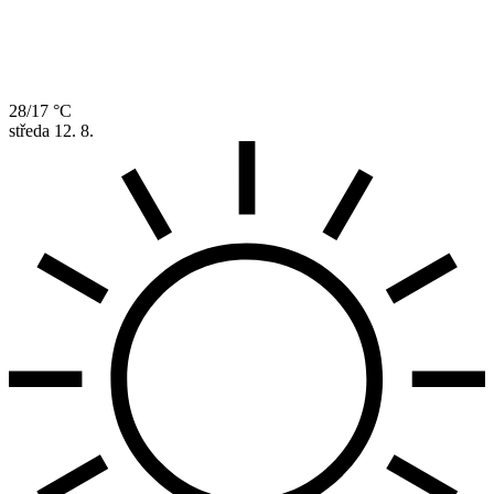
28/17 °C
středa
12. 8.